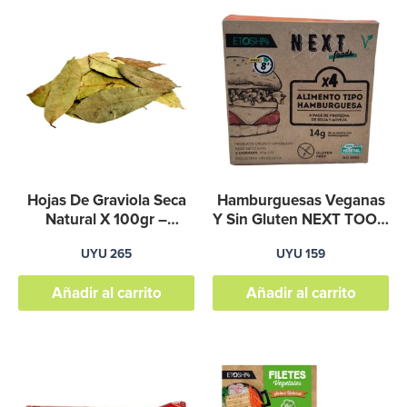
Hojas De Graviola Seca
Hamburguesas Veganas
Natural X 100gr –
Y Sin Gluten NEXT TOO x
Graviola
2
UYU
265
UYU
159
Añadir al carrito
Añadir al carrito
Este
producto