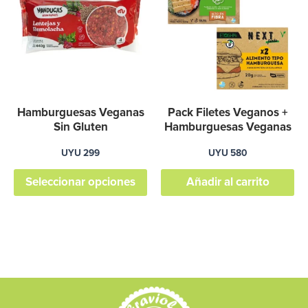
tiene
múltiples
variantes.
Las
opciones
se
Hamburguesas Veganas
Pack Filetes Veganos +
pueden
Sin Gluten
Hamburguesas Veganas
elegir
UYU
299
UYU
580
en
Seleccionar opciones
Añadir al carrito
la
página
de
producto