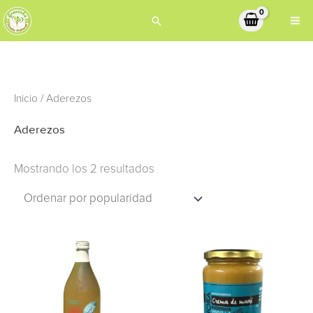
Ir
Buscar
al
contenido
Ordenado
Inicio
/ Aderezos
por
popularidad
Aderezos
Mostrando los 2 resultados