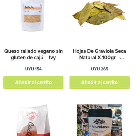
Queso rallado vegano sin
Hojas De Graviola Seca
gluten de cajú – Ivy
Natural X 100gr –
Graviola
UYU
154
UYU
265
Añadir al carrito
Añadir al carrito
ste
roducto
iene
últiples