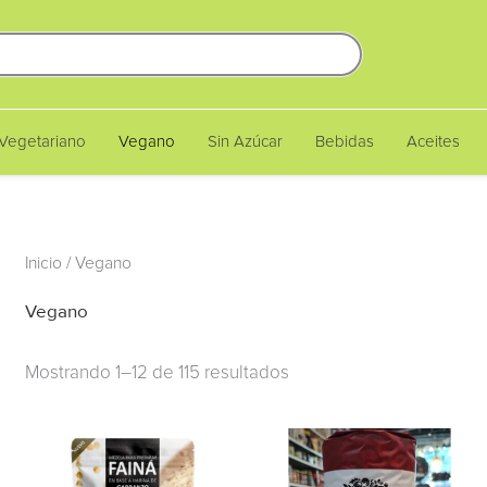
Vegetariano
Vegano
Sin Azúcar
Bebidas
Aceites
Ordenado
Inicio
/ Vegano
por
popularidad
Vegano
Mostrando 1–12 de 115 resultados