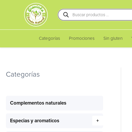
Ir
Búsqueda
al
de
productos
contenido
Categorías
Promociones
Sin gluten
Categorías
Complementos naturales
Especias y aromaticos
+