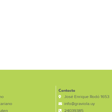
Contacto
no
José Enrique Rodó 1653
ariano
info@graviola.uy
luten
24039385