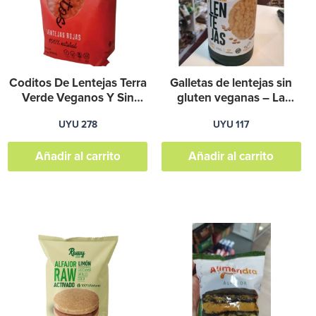
ariantes.
as
pciones
e
Coditos De Lentejas Terra
Galletas de lentejas sin
ueden
Verde Veganos Y Sin
gluten veganas – La
Gluten 1
Abundancia
legir
UYU
278
UYU
117
n
a
Añadir al carrito
Añadir al carrito
ágina
de
roducto
ste
roducto
iene
últiples
ariantes.