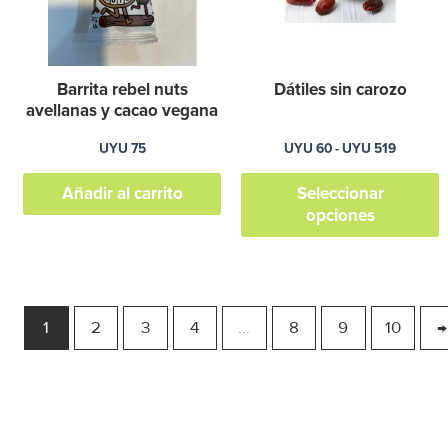
519
L
o
s
Barrita rebel nuts
Dátiles sin carozo
p
avellanas y cacao vegana
e
UYU
75
UYU
60
-
UYU
519
e
l
Añadir al carrito
Seleccionar
opciones
p
p
1
2
3
4
…
8
9
10
→