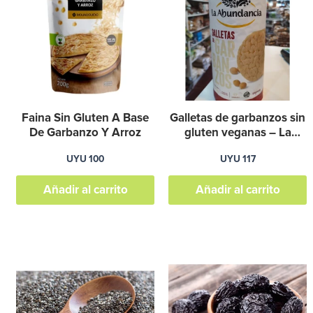
Faina Sin Gluten A Base
Galletas de garbanzos sin
De Garbanzo Y Arroz
gluten veganas – La
Abundancia
UYU
100
UYU
117
Añadir al carrito
Añadir al carrito
Rango
Rango
Este
E
de
de
producto
p
precios:
precios:
desde
desde
tiene
t
UYU
UYU
98
63
múltiples
m