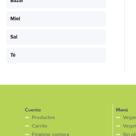
Bazar
Miel
Sal
Té
Cuenta
Menú
Productos
Vega
Carrito
Veget
Finalizar compra
Sin g