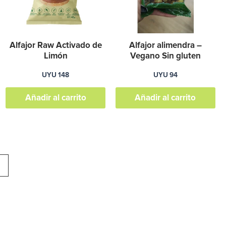
as
pciones
e
Alfajor Raw Activado de
Alfajor alimendra –
ueden
Limón
Vegano Sin gluten
legir
UYU
148
UYU
94
n
a
Añadir al carrito
Añadir al carrito
ágina
de
roducto