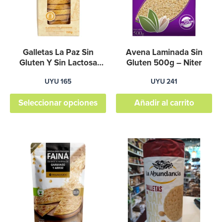
variantes.
Las
opciones
se
Galletas La Paz Sin
Avena Laminada Sin
pueden
Gluten Y Sin Lactosa
Gluten 500g – Niter
150g – Graviola
elegir
UYU
165
UYU
241
en
Seleccionar opciones
Añadir al carrito
la
página
de
producto