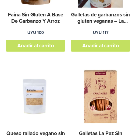
Faina Sin Gluten A Base
Galletas de garbanzos sin
De Garbanzo Y Arroz
gluten veganas – La
Abundancia
UYU
100
UYU
117
Añadir al carrito
Añadir al carrito
Es
pr
ti
mú
va
La
op
se
Queso rallado vegano sin
Galletas La Paz Sin