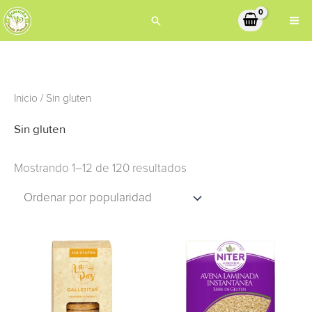
Ir
Buscar
al
contenido
Ordenado
Inicio
/ Sin gluten
por
popularidad
Sin gluten
Mostrando 1–12 de 120 resultados
Este
producto
tiene
múltiples