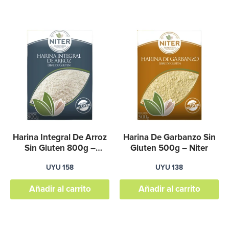
página
de
producto
Harina Integral De Arroz
Harina De Garbanzo Sin
Sin Gluten 800g –
Gluten 500g – Niter
Graviola
UYU
158
UYU
138
Añadir al carrito
Añadir al carrito