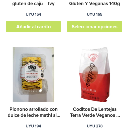
pu
gluten de cajú – Ivy
Gluten Y Veganas 140g
el
UYU
154
UYU
165
en
Añadir al carrito
Seleccionar opciones
la
pá
de
pr
Pionono arrollado con
Coditos De Lentejas
dulce de leche mathi sin
Terra Verde Veganos Y
gluten
Sin Gluten 1
UYU
194
UYU
278