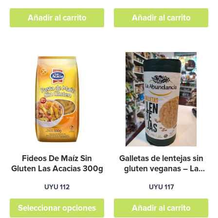
Añadir al carrito
Añadir al carrito
Este
producto
tiene
múltiples
variantes.
Las
opciones
se
Fideos De Maíz Sin
Galletas de lentejas sin
pueden
Gluten Las Acacias 300g
gluten veganas – La
Abundancia
elegir
UYU
112
UYU
117
en
Seleccionar opciones
Añadir al carrito
la