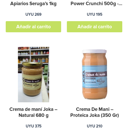
Apiarios Seruga’s 1kg
Power Crunchi 500g -
graviola
UYU
269
UYU
195
Añadir al carrito
Añadir al carrito
Crema de maní Joka –
Crema De Mani –
Natural 680 g
Proteica Joka (350 Gr)
UYU
375
UYU
210