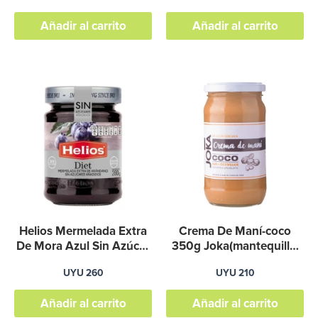
Añadir al carrito
Añadir al carrito
Helios Mermelada Extra
Crema De Maní-coco
De Mora Azul Sin Azúcar
350g Joka(mantequilla,
Añadida 280 G
Manteca,pasta)
UYU
260
UYU
210
Añadir al carrito
Añadir al carrito