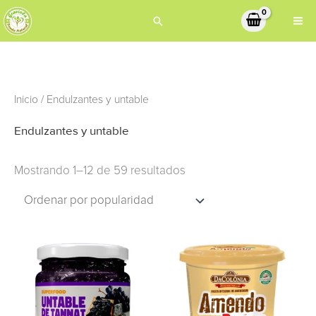
Ir
Buscar
al
contenido
Ordenado
Inicio
/ Endulzantes y untable
por
popularidad
Endulzantes y untable
Mostrando 1–12 de 59 resultados