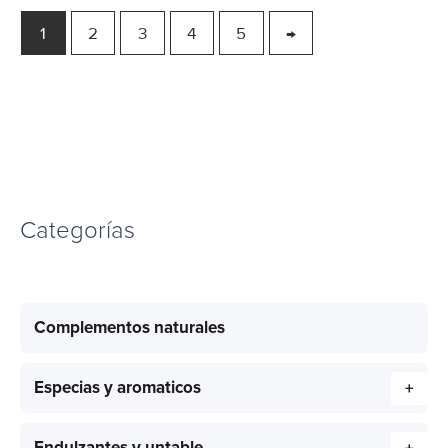
1
2
3
4
5
→
Categorías
Complementos naturales
Especias y aromaticos
+
Endulzantes y untable