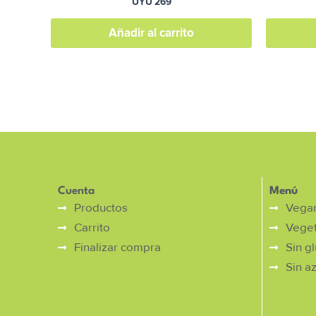
UYU
269
Añadir al carrito
Cuenta
Menú
Productos
Vega
Carrito
Veget
Finalizar compra
Sin g
Sin a