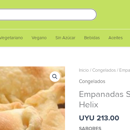
Vegetariano
Vegano
Sin Azúcar
Bebidas
Aceites
Empanadas
Inicio
/
Congelados
/ Empa
Sin
Congelados
Gluten
Empanadas S
Congeladas
Helix
-
Helix
UYU 213.00
cantidad
SABORES