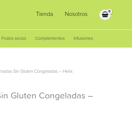
Tienda
Nosotros
Frutos secos
Complementos
Infusiones
nadas Sin Gluten Congeladas – Helix
in Gluten Congeladas –