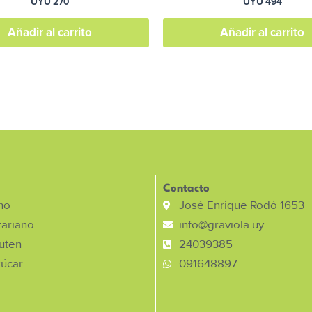
UYU
270
UYU
494
Añadir al carrito
Añadir al carrito
Contacto
no
José Enrique Rodó 1653
ariano
info@graviola.uy
luten
24039385
zúcar
091648897