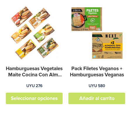
de
Este
producto
producto
tiene
múltiples
variantes.
Las
opciones
se
Hamburguesas Vegetales
Pack Filetes Veganos +
pueden
Maite Cocina Con Alma
Hamburguesas Veganas
440 Gr
elegir
UYU
276
UYU
580
en
Seleccionar opciones
Añadir al carrito
la
página
de
producto