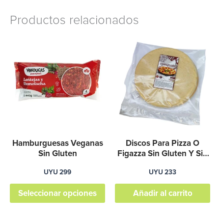
Productos relacionados
Este
producto
tiene
múltiples
variantes.
Las
opciones
se
Hamburguesas Veganas
Discos Para Pizza O
pueden
Sin Gluten
Figazza Sin Gluten Y Sin
Lactosa
elegir
UYU
299
UYU
233
en
Seleccionar opciones
Añadir al carrito
la
página