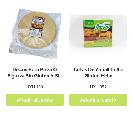
de
pr
Discos Para Pizza O
Tartas De Zapallito Sin
Figazza Sin Gluten Y Sin
Gluten Helix
Lactosa
UYU
233
UYU
352
Añadir al carrito
Añadir al carrito