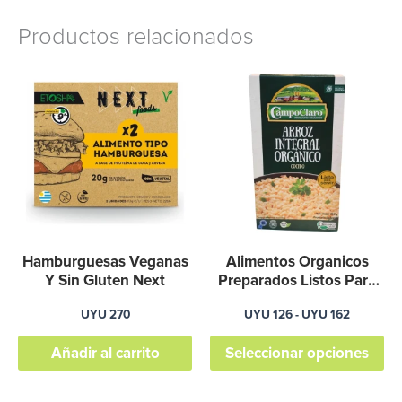
Productos relacionados
Rango
Es
de
pr
precios:
desde
ti
UYU
126
mú
hasta
va
UYU
162
La
op
se
Hamburguesas Veganas
Alimentos Organicos
pu
Y Sin Gluten Next
Preparados Listos Para
Calentar-graviola
el
UYU
270
UYU
126
-
UYU
162
en
Añadir al carrito
Seleccionar opciones
la
pá