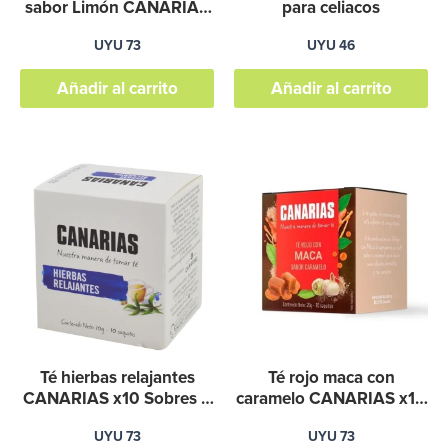
sabor Limón CANARIAS
para celiacos
x10 Sobres – Apto para
UYU
73
UYU
46
celiacos
Añadir al carrito
Añadir al carrito
Té hierbas relajantes
Té rojo maca con
CANARIAS x10 Sobres –
caramelo CANARIAS x10
Apto para celiacos
Sobres – Apto para
UYU
73
UYU
73
celiacos