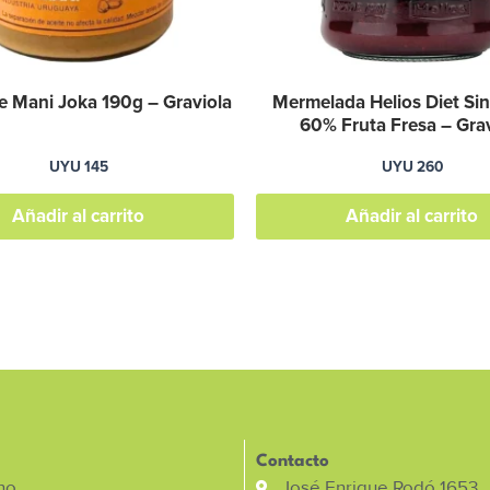
 Mani Joka 190g – Graviola
Mermelada Helios Diet Si
60% Fruta Fresa – Grav
UYU
145
UYU
260
Añadir al carrito
Añadir al carrito
Contacto
no
José Enrique Rodó 1653