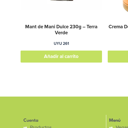
Mant de Mani Dulce 230g – Terra
Crema De
Verde
UYU
261
Añadir al carrito
Cuenta
Menú
Productos
Vega