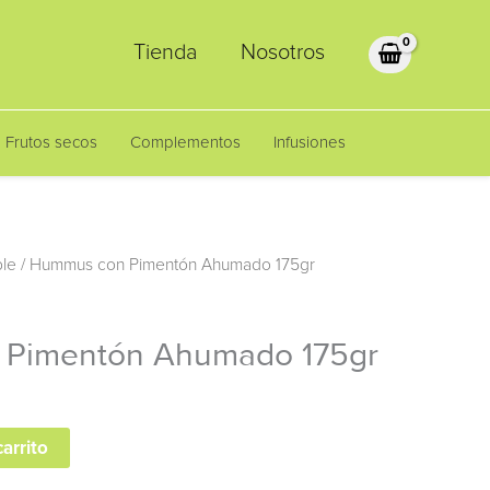
Tienda
Nosotros
Frutos secos
Complementos
Infusiones
ble
/ Hummus con Pimentón Ahumado 175gr
Pimentón Ahumado 175gr
carrito