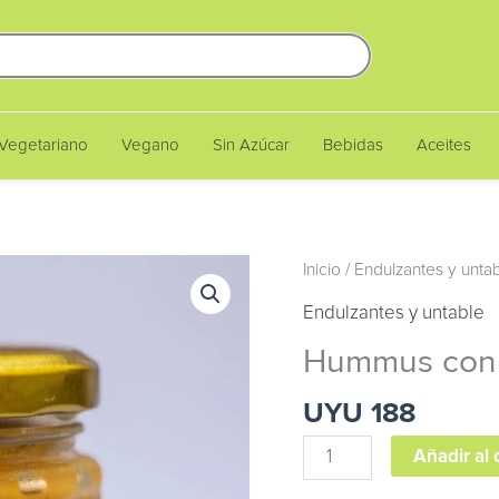
Vegetariano
Vegano
Sin Azúcar
Bebidas
Aceites
Hummus
Inicio
/
Endulzantes y unta
con
Endulzantes y untable
Pimentón
Hummus con 
Ahumado
175gr
UYU
188
cantidad
Añadir al 