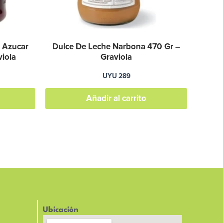
n Azucar
Dulce De Leche Narbona 470 Gr –
iola
Graviola
UYU
289
Añadir al carrito
Ubicación