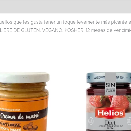
uellos que les gusta tener un toque levemente más pican
IBRE DE GLUTEN. VEGANO. KOSHER. 12 meses de vencimi