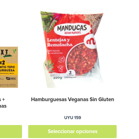
Este
producto
tiene
múltiples
variantes.
Las
opciones
se
pueden
elegir
en
s +
Hamburguesas Veganas Sin Gluten
la
nas
página
UYU
159
de
producto
Seleccionar opciones