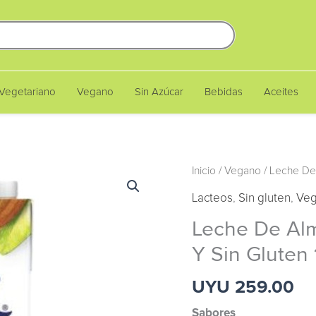
Vegetariano
Vegano
Sin Azúcar
Bebidas
Aceites
Leche
Inicio
/
Vegano
/ Leche De 
De
Lacteos
,
Sin gluten
,
Ve
Almendras
Leche De Al
O
Y Sin Gluten 1
Coco
Silk
UYU 259.00
Vegana
Y
Sabores