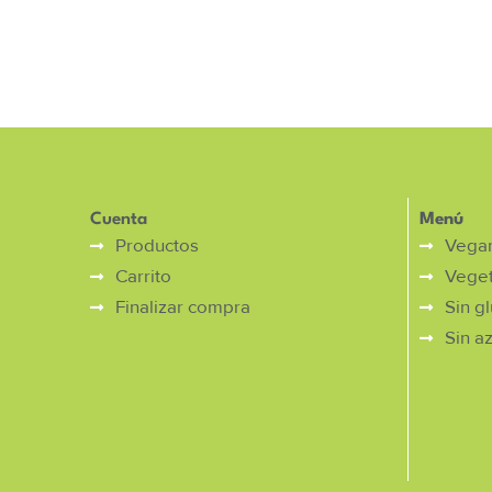
Cuenta
Menú
Productos
Vega
Carrito
Veget
Finalizar compra
Sin g
Sin a