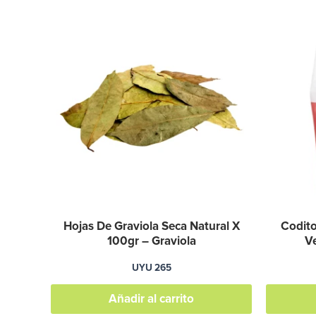
Hojas De Graviola Seca Natural X
Codito
100gr – Graviola
Ve
UYU
265
Añadir al carrito