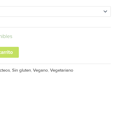
nibles
carrito
cteos
,
Sin gluten
,
Vegano
,
Vegetariano