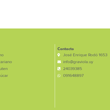
Contacto
no
José Enrique Rodó 1653
ariano
info@graviola.uy
luten
24039385
zúcar
091648897