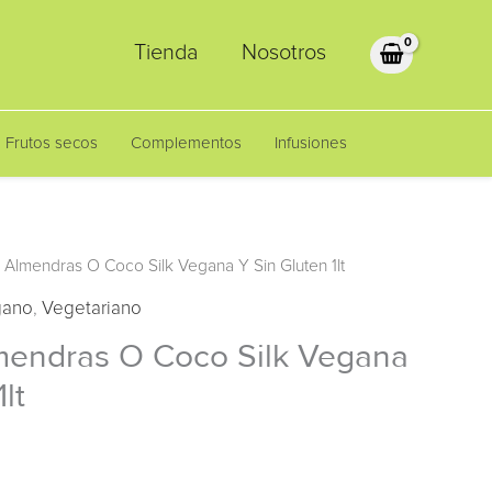
Tienda
Nosotros
Frutos secos
Complementos
Infusiones
Almendras O Coco Silk Vegana Y Sin Gluten 1lt
gano
,
Vegetariano
mendras O Coco Silk Vegana
lt