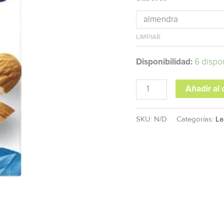
Sin
Gluten
1lt
LIMPIAR
cantidad
Disponibilidad:
6 dispo
Añadir al 
SKU:
N/D
Categorías:
La