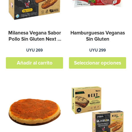
va
La
op
se
Milanesa Vegana Sabor
Hamburguesas Veganas
pu
Pollo Sin Gluten Next 2
Sin Gluten
Uni
el
UYU
269
UYU
299
en
Añadir al carrito
Seleccionar opciones
la
pá
de
pr