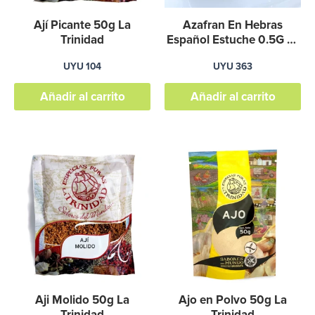
Ají Picante 50g La
Azafran En Hebras
Trinidad
Español Estuche 0.5G La
Trinidad
UYU
104
UYU
363
Añadir al carrito
Añadir al carrito
Aji Molido 50g La
Ajo en Polvo 50g La
Trinidad
Trinidad