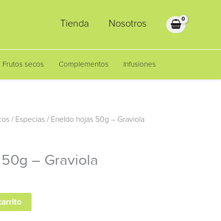
Tienda
Nosotros
Frutos secos
Complementos
Infusiones
cos
/
Especias
/ Eneldo hojas 50g – Graviola
 50g – Graviola
carrito