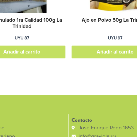
nulado 1ra Calidad 100g La
Ajo en Polvo 50g La Tri
Trinidad
UYU
87
UYU
97
Añadir al carrito
Añadir al carrito
Contacto
no
José Enrique Rodó 1653
ariano
info@graviola.uy