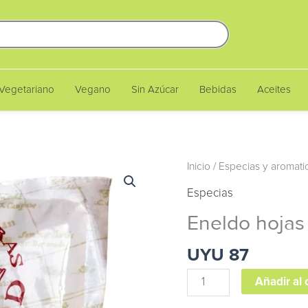
Vegetariano
Vegano
Sin Azúcar
Bebidas
Aceites
Eneldo
Inicio
/
Especias y aromati
hojas
Especias
50g
Eneldo hojas
-
Graviola
UYU
87
cantidad
Añadir al 