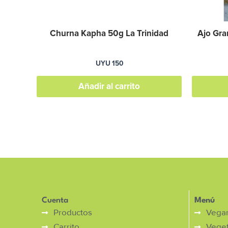
Churna Kapha 50g La Trinidad
Ajo Gra
UYU
150
Añadir al carrito
Cuenta
Menú
Productos
Vega
Carrito
Veget