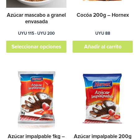
opciones
se
Azúcar mascabo a granel
Cocóa 200g – Hornex
pueden
envasada
elegir
UYU
115
-
UYU
200
UYU
88
en
Seleccionar opciones
Añadir al carrito
la
página
de
producto
Azúcar impalpable 1kg –
Azúcar impalpable 200g