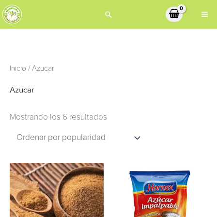
Ir
Buscar
al
contenido
Ordenado
Inicio
/ Azucar
por
popularidad
Azucar
Mostrando los 6 resultados
Rango
Este
de
producto
precios:
desde
tiene
UYU
223
múltiples
hasta