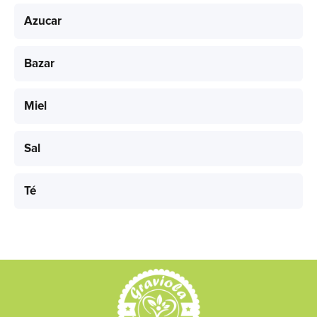
Azucar
Bazar
Miel
Sal
Té